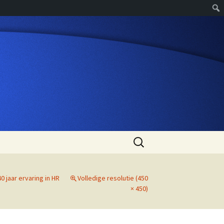
Zoeken
naar:
0 jaar ervaring in HR
Volledige resolutie (450
× 450)