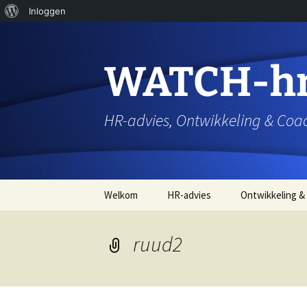
Over
Inloggen
WordPress
WATCH-h
HR-advies, Ontwikkeling & Coa
Ga
Welkom
HR-advies
Ontwikkeling &
naar
de
inhoud
ruud2